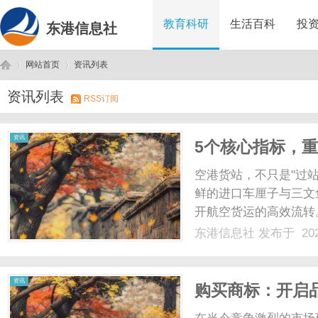
教育科研
生活百科
投
东港信息社
网站首页
资讯列表
资讯列表
RSS订阅
东
›
›
资讯
5个核心指标，
空港货站，不只是"过
鲜的进口车厘子与三文
开航空货运的高效流转
的第一印象，还停留在
东港信息社
发布于 202
的“过站落脚点”。但
经，是决定航空货运能不能真
港
资讯
购买商标：开启