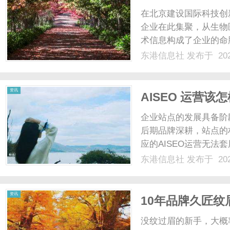
心壁垒
在北京建设国际科技创
企业在此集聚，从生物
术信息构成了企业的命
机密被窃取，企业便可
东港信息社
发布于 202
北京商业秘密律师便成
理一般民事纠纷的律师，北
资讯
AISEO 运营
技拆解阶段运营
企业站点的发展具备阶
后期品牌深耕，站点的
应的AISEO运营无
态迭代与站点成长节奏
东港信息社
发布于 202
破等问题。结合站点不
标落实优化动作，是企业深
资讯
10年品牌久匠
效果自然免费补
没纹过眉的新手，大概