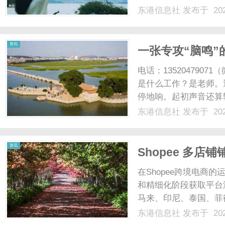
接任主席一职，执掌这
东港信息社
发布于 202
术传统的国际组织。此次任
资讯
一张专攻“脑鸣
气拽回来
电话：13520479
是什么工作？是老师。
停地响。起初声音还算
是在备课熬夜或是登台
东港信息社
发布于 202
没法集中注意力，晚上
不止，他还常觉得后脑勺发
资讯
Shopee 多
端收款交汇风险
在Shopee跨境电商
和精细化阶段获取平台
马来、印尼、泰国、菲
不同的消费群体。然而
东港信息社
发布于 202
迎来了平台日益收紧的