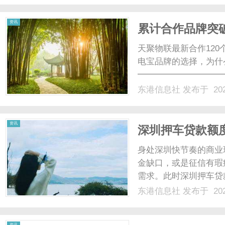
防关联浏览器、拉了独立的
资讯
累计合作品牌突破
择，为什么都出
天聚物联最新合作120
电宝品牌的选择，为什
━━━━━━━━━━
━━━文|桔领者品牌
东港信息社
发布于 202
来自天聚物联。这不是
品牌名单——新增120个
资讯
深圳押车贷款额
身处深圳快节奏的商业
金缺口，或是征信有瑕
需求。此时深圳押车贷
低、额度更高、利率更
东港信息社
发布于 202
安全，急需用钱可联系雷
大的亮点就是极速放款、门
资讯