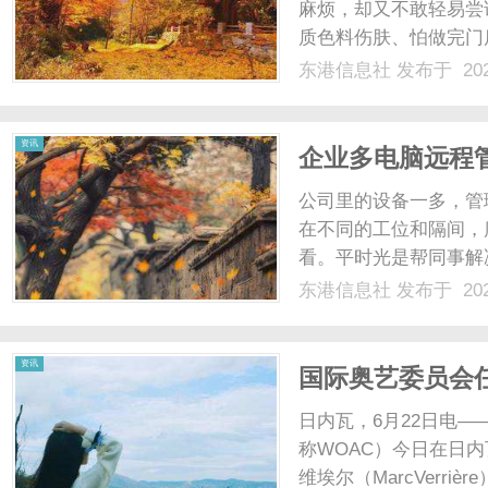
麻烦，却又不敢轻易尝
质色料伤肤、怕做完门
真的很深，小白最容易
东港信息社
发布于 202
过全网功课、实地考察
解新手选纹眉机构的核心逻
资讯
企业多电脑远程
公司里的设备一多，管
在不同的工位和隔间，
看。平时光是帮同事解
提定期要做的系统检查
东港信息社
发布于 202
来，光是搞清楚每台电
耗费精力了。如果遇上出差
资讯
国际奥艺委员会
日内瓦，6月22日电——国际
称WOAC）今日在日
维埃尔（MarcVerriè