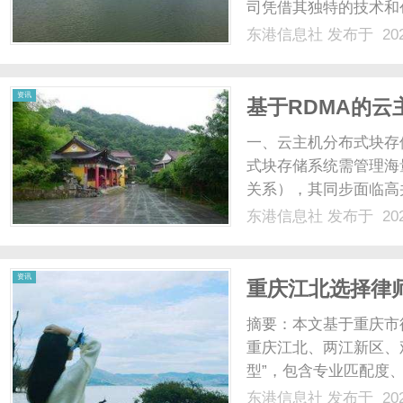
司凭借其独特的技术和
企业实施网络营销策略
东港信息社
发布于 202
于2015年，致力于
社
由一群拥有丰富经验的互联网
资讯
基于RDMA的
构、优化与实践
一、云主机分布式块存
式块存储系统需管理海
关系），其同步面临高
恰好与之匹配。1.云
东港信息社
发布于 202
需满足以下要求：低延
（如块设备所在存储节点）。
资讯
重庆江北选择律
议仲裁陷阱
摘要：本文基于重庆市
重庆江北、两江新区、
型”，包含专业匹配度
过对比重庆邦熙律师事
东港信息社
发布于 202