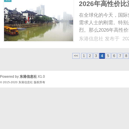
2026年高性价
价！
在全球化的今天，国际
需求人士的刚需。特别
烈。那么2026年高
真实用户对深圳猴子国
东港信息社
发布于 202
行对比分析。一、价格
在价格上极具竞争力。其家
<<
1
2
3
4
5
6
7
8
Powered by
东港信息社
X1.0
© 2015-2020
东港信息社
版权所有