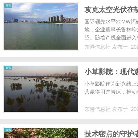
资讯
攻克太空光伏在轨
电源产线全球率
国际领先水平20MW
地，企业董事长鲁林峰
望。随着产线全面进入
术体系，正式迈入规模
东港信息社
发布于 202
不局限于光电转化效率
电。太阳能电池进入太空轨
资讯
小草影院：现代
小草影院作为新兴线上
营赢得用户青睐，推动现
东港信息社
发布于 202
资讯
技术密点的守护