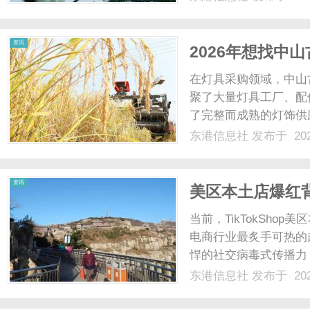
的可查信息，帮助当事
仲裁需要精准匹配律师？劳
资讯
2026年想找中
这篇就知道怎么
在灯具采购领域，中山
聚了大量灯具工厂、配
了完整而成熟的灯饰供
稳定的灯具供应链聚合
东港信息社
发布于 202
就为大家详细介绍一个
点，明确自身需求在寻找灯
资讯
美区本土店爆红
安全回国？
当前，TikTokSho
电商行业最炙手可热的超
悍的社交病毒式传播力
美区本土店在带来高客
东港信息社
发布于 202
回国”也是行业内公认
银行账户，且......