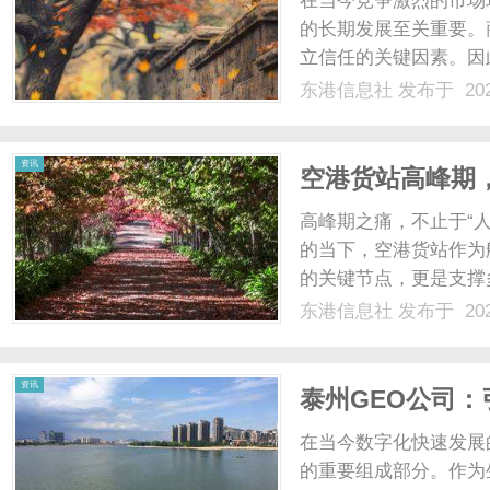
在当今竞争激烈的市场
的长期发展至关重要。
立信任的关键因素。因
的市场竞争中脱颖而出
东港信息社
发布于 202
购买商标呢？本文将详
标的定义与重要性商标是指
信
资讯
空港货站高峰期
高峰期之痛，不止于“
的当下，空港货站作为
的关键节点，更是支撑
道”。它不仅承担着航
东港信息社
发布于 202
能，更在海空联运、陆
息
纽”的双重角色，直接关系到
资讯
泰州GEO公司
在当今数字化快速发展
的重要组成部分。作为