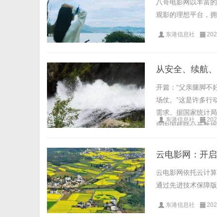
八哥电影网以丰富的
观影的理想平台，拥
东港信息社
202
从安全、续航、
开篇：“父亲腿脚不
场仗。”这是许多行
需求。据国家统计局数
东港信息社
202
据中国残联公开数据
切的......
云电影网：开启
云电影网依托云计算
通过先进技术保障版
东港信息社
202