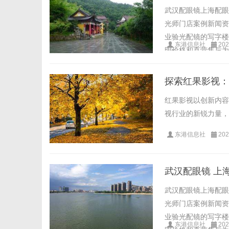
武汉配眼镜上海配眼
光师门店案例新闻资讯联
业验光配镜的写字楼
东港信息社
202
明价格和直营售后为基
探索红果影视：
红果影视以创新内容
视行业的新锐力量，推
东港信息社
202
武汉配眼镜 上
武汉配眼镜上海配眼
光师门店案例新闻资讯联
业验光配镜的写字楼
东港信息社
202