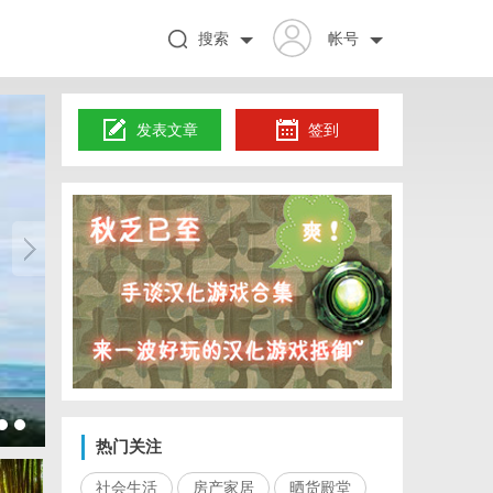
搜索
帐号
发表文章
签到
武汉配
热门关注
社会生活
房产家居
晒货殿堂