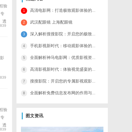
程验
高清电影网：打造极致观影体验的影视新天地
1
是专
、透
武汉配眼镜 上海配眼镜
2
839
深入解析搜搜影院：开启您的极致观影体验之旅
3
手机影视新时代：移动观影体验的全面变革与未来展望
4
全面解析神马电影网：优质影视资源的聚集地与观影体验提升指南
影
5
高清影视新时代：体验视觉盛宴的极致享受与未来趋势解析
6
839
搜搜影院：开启您的专属影视观影新时代
7
全面解析免费信息发布网的作用与优势，为用户打造高效信息交流平台
8
程验
图文资讯
是专
、透
839