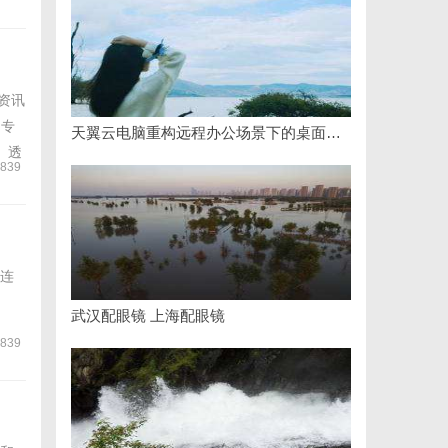
资讯
是专
天翼云电脑重构远程办公场景下的桌面资源交付模式
、透
839
连
武汉配眼镜 上海配眼镜
839