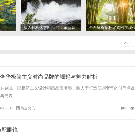
深入解析达愈Reco22：革新智
全面解析招标采购网在现
能音频体验的先锋技术
管理中的重要作用与应用
ow：奢华极简主义时尚品牌的崛起与魅力解析
尔森姐妹创立，以极简主义设计和高品质著称，致力于打造低调奢华的时尚单
代表。...
6-08-07
热点资讯
6
海配眼镜