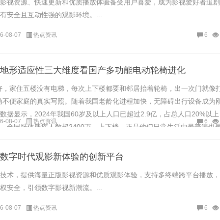
影视资源、快速更新和优质播放体验备受用户喜爱，成为影视爱好者追剧
有安全且互动性强的观影环境。...
6-08-07
热点资讯
6
地形适应性三大维度看国产多功能电动轮椅进化
好，家住五楼没有电梯，每次上下楼都要和邻居抬着轮椅，出一次门就像
动不便家庭的真实写照。随着我国老龄化进程加快，无障碍出行设备成为
据显示，2024年我国60岁及以上人口已超过2.9亿，占总人口20%以
6-08-07
热点资讯
6
，全国肢体残疾人数超2400万。上下楼，正是他们日常生活中最普遍也
数字时代观影新体验的创新平台
技术，提供海量正版影视资源和优质观影体验，支持多终端跨平台播放，
权安全，引领数字影视新潮流。...
6-08-07
热点资讯
6