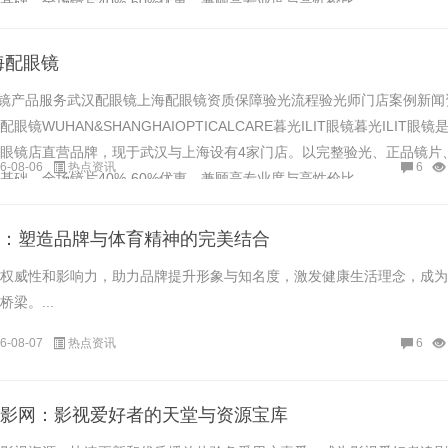
础，全场镜片40%-60%优惠，兼顾高专业度与高性价比......
海配眼镜
光配镜产品服务武汉配眼镜上海配眼镜资质保障验光流程验光师门店案例新闻
镜WUHAN&SHANGHAIOPTICALCARE暮光ILIT眼镜暮光ILIT眼镜
眼镜店直营品牌，现于武汉与上海设有4家门店。以完整验光、正品镜片
6-08-06
热点资讯
6
础，全场镜片40%-60%优惠，兼顾高专业度与高性价比......
：塑造品牌与体育精神的完美结合
权威性和影响力，助力品牌提升形象与知名度，激发健康生活理念，成为
梁。...
6-08-07
热点资讯
6
影网：影视爱好者的天堂与资源宝库