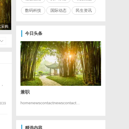
数码科技
国际动态
民生资讯
代采购
今日头条
品，
兼职
homenewscontactnewscontact...
839
精选内容