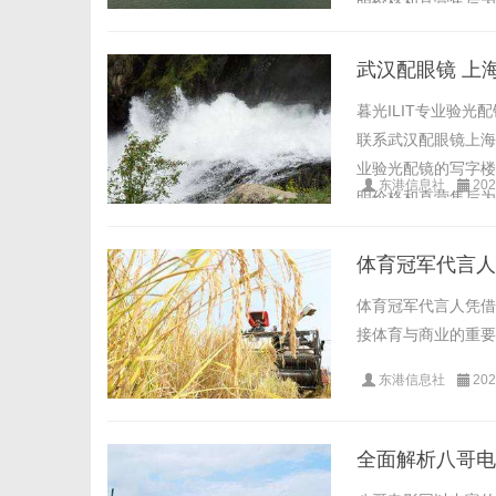
明价格和直营售后为基
武汉配眼镜 上
暮光ILIT专业验
联系武汉配眼镜上海配眼
业验光配镜的写字楼
东港信息社
202
明价格和直营售后为基
体育冠军代言人
体育冠军代言人凭借
接体育与商业的重要桥
东港信息社
202
全面解析八哥电