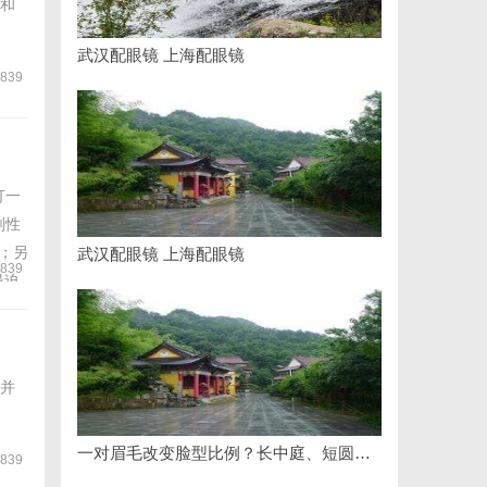
和
武汉配眼镜 上海配眼镜
839
打一
刚性
上；另
武汉配眼镜 上海配眼镜
839
最迫
并
一对眉毛改变脸型比例？长中庭、短圆脸、方脸的针对性眉形解法！久匠帮您"自带妆感"的原生脸
839