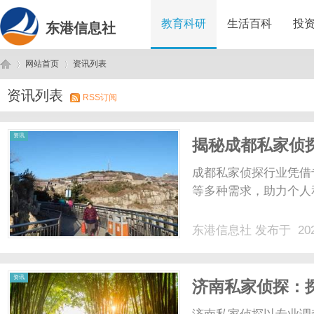
教育科研
生活百科
投
东港信息社
网站首页
资讯列表
资讯列表
RSS订阅
东
›
›
资讯
揭秘成都私家侦
成都私家侦探行业凭借
等多种需求，助力个人和
东港信息社
发布于 202
港
资讯
济南私家侦探：