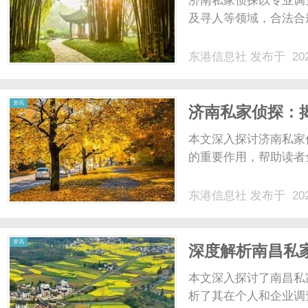
济南私家侦探以专业调
及寻人等领域，合法合规
东港信息社
发布于 202
信
资讯
济南私家侦探：
本文深入探讨济南私家
的重要作用，帮助读者全
东港信息社
发布于 202
息
资讯
深度解析南昌私
本文深入探讨了南昌私
析了其在个人和企业调查