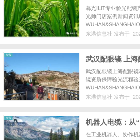
暮光ILIT专业验光
光师门店案例新闻资讯
WUHAN&SHANGHAI
配镜的写字楼眼镜店直
东港信息社
发布于 202
光、正品镜片、透明价格
顾高专业度与高性价比...
资讯
武汉配眼镜 上海
武汉配眼镜上海配眼镜
镜资质保障验光流程验
WUHAN&SHANGHAI
配镜的写字楼眼镜店直
东港信息社
发布于 202
光、正品镜片、透明价格
顾高专业度与高性价比...
资讯
机器人电缆：从“
在工业机器人、协作机