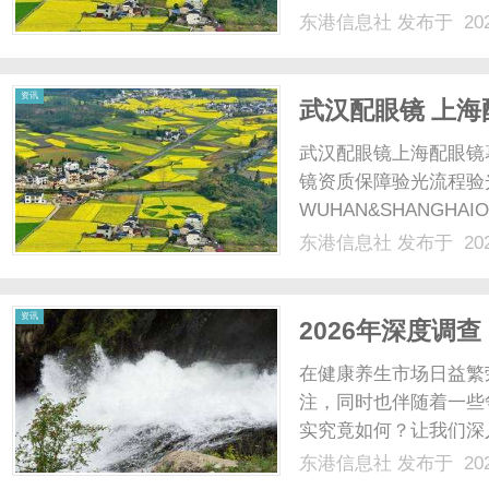
织的奔跑盛宴。穿行丹
东港信息社
发布于 202
再赴丹霞之约。本届赛
泽县人民政府主办，临泽县
资讯
武汉配眼镜 上海
武汉配眼镜上海配眼镜
镜资质保障验光流程验
WUHAN&SHANGHAI
配镜的写字楼眼镜店直
东港信息社
发布于 202
光、正品镜片、透明价格
顾高专业度与高性价比...
资讯
2026年深度调
在健康养生市场日益繁
注，同时也伴随着一些
实究竟如何？让我们深
康科技成立于2010年
东港信息社
发布于 202
它是国家高新技术企业