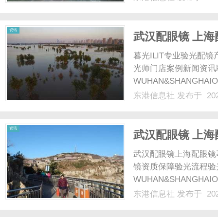
重要性、选择标准以及
律师是专门从事刑事案件辩
资讯
武汉配眼镜 上海
暮光ILIT专业验光
光师门店案例新闻资讯
WUHAN&SHANGHAI
配镜的写字楼眼镜店直
东港信息社
发布于 202
光、正品镜片、透明价格
顾高专业度与高性价比...
资讯
武汉配眼镜 上海
武汉配眼镜上海配眼镜
镜资质保障验光流程验
WUHAN&SHANGHAI
配镜的写字楼眼镜店直
东港信息社
发布于 202
光、正品镜片、透明价格
顾高专业度与高性价比...