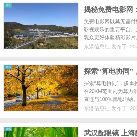
资讯
揭秘免费电影网
免费电影网以其无需付
影视娱乐的重要平台。
观众更好体验精彩影片。.
东港信息社
发布于 202
资讯
探索“算电协同”
探索“算电协同”，多
在20KM范围内为算
直连与100%就地消
气自动化大同算力基础
东港信息社
发布于 202
力供给基础设施、算力
系统的稳定性与智能化管理.
资讯
武汉配眼镜 上海