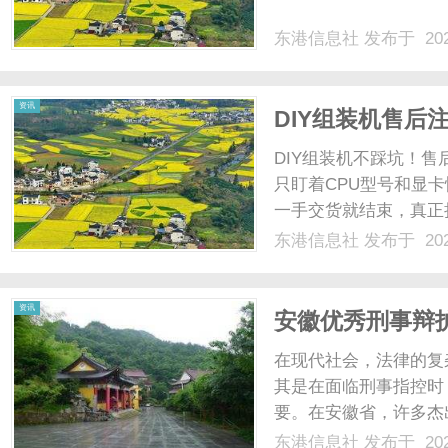
东港信息社
发布于 202
社
资讯
DIY组装机售后
DIY组装机不踩坑！
只盯着CPU型号和显
一手交货就结束，真正
拆解DIY装机售后里
东港信息社
发布于 202
5个最常见的“售后刺客
CPU是散片、显......
资讯
安徽优秀刑事辩
在现代社会，法律的复
其是在面临刑事指控时
要。在安徽省，许多杰
帮助他们在法律的迷雾
东港信息社
发布于 202