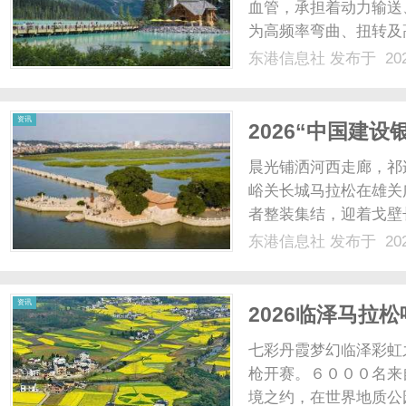
血管，承担着动力输送
为高频率弯曲、扭转及
运、喷涂及医疗手术机
东港信息社
发布于 202
必须严格遵守从选型到
用领域1.工业机器人关节
资讯
2026“中国建
晨光铺洒河西走廊，祁
峪关长城马拉松在雄关
者整装集结，迎着戈壁
一场兼具历史厚度与运
东港信息社
发布于 202
证，甘肃省田径协会指
办，甘肃行者体育管理有限
资讯
2026临泽马拉
七彩丹霞梦幻临泽彩虹
枪开赛。６０００名来
境之约，在世界地质公