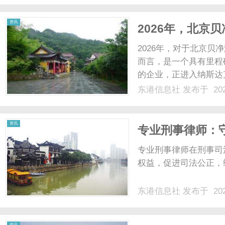
业。截至2026年1月底....
资讯
2026年，北京
2026年，对于北京贝
而言，是一个具有里程
的企业，正进入纳斯达
但你很可能已经听过它旗下
东港信息社
发布于 202
健康体态），一款日本
把这款在日本人用......
资讯
专业刑事律师：
专业刑事律师在刑事司
权益，促进司法公正，维
东港信息社
发布于 202
资讯