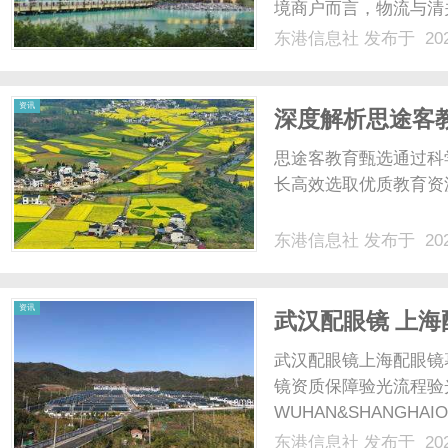
境商户而言，物流与清
中俄跨境物流具备极强
东港信息社
发布于 202
管要求与普通国际货运
社
求，挑选专属中俄物流服务
资讯
深度解析思途客
思途客教育甄选通过科
长高效选取优质教育资
东港信息社
发布于 202
资讯
武汉配眼镜 上海
武汉配眼镜上海配眼镜
镜资质保障验光流程验
WUHAN&SHANGHAI
配镜的写字楼眼镜店直
东港信息社
发布于 202