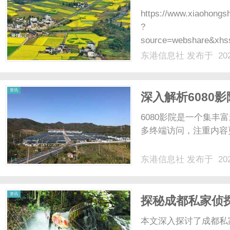
https://www.xiaohong
?
source=webshare&xhs
NL9HHAxLR5YDOolowf
东港信息社
发布于 202
资讯
深入解析6080
6080影院是一个集
多终端访问，注重内容
东港信息社
发布于 202
资讯
探秘成都私家侦
业生态
本文深入探讨了成都私