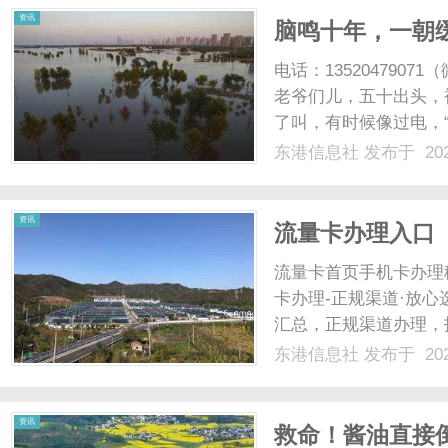
资讯
脑鸣十年，一朝
于找到了
电话：13520479
老爷们儿，五十出头，
了叫，有时候像过电，
就响个没完了？这些年
东港信息社
发布于 202
花、决明子，当水喝，
拍了一堆，都说没大事，..
资讯
流量卡办理入口
流量卡首页手机卡办理
卡办理-正规渠道·放
汇总，正规渠道办理，
查看大流量卡列表流量
东港信息社
发布于 202
量卡手机卡办理免费申请
套餐办理联通流量卡官方正
资讯
救命！酱油直接