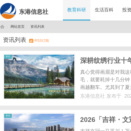
教育科研
生活百科
投
东港信息社
网站首页
资讯列表
资讯列表
RSS订阅
东
›
›
资讯
深耕纹绣行业十
为半永久定妆头
真心觉得画眉是对我这
毛，就要耗掉十几分钟
画越翻车。尤其到了夏
时间又磨心态。实在受
东港信息社
发布于 202
前刷平台总刷到99、
下单。但仔细做了超多功课
港
资讯
2026「吉祥・