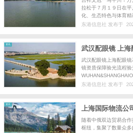
吉祥文冠一马平川！万
拉松于７月１９日在平
化、生态特色与体育精
聚平川，以脚步丈量城
东港信息社
发布于 202
时节，上演一场速度与
肃省田径协会指导，白银市
信
资讯
武汉配眼镜 上海
武汉配眼镜上海配眼镜
镜资质保障验光流程验
WUHAN&SHANGHAI
配镜的写字楼眼镜店直
东港信息社
发布于 202
光、正品镜片、透明价格
息
顾高专业度与高性价比...
资讯
上海国际物流公
二十多年行业经
随着中俄双边贸易合作
枢纽，集聚了数量众多