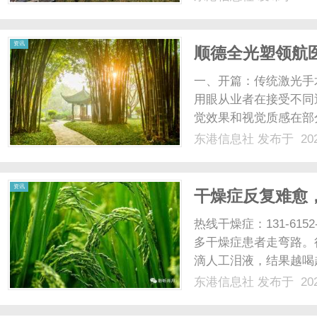
光、正品镜片、透明价格
顾高专业度与高性价比...
资讯
顺德全光塑领航医
解决视物发雾眩
一、开篇：传统激光手
用眼从业者在接受不同
觉效果和视觉质感在部
秒依靠完整透镜调整度
东港信息社
发布于 202
好的视力矫正，但在处
刀切标准化切削模板无法匹
资讯
干燥症反复难愈
用硬扛干涩
热线干燥症：131-61
多干燥症患者走弯路。
滴人工泪液，结果越喝
毛病反反复复，干燥症
东港信息社
发布于 202
个字：堵。身体里的津
肤、黏膜这些表层部位，..