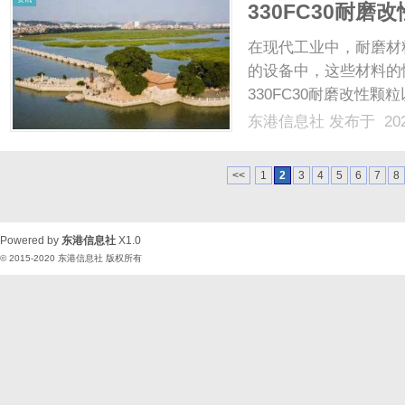
330FC30耐
在现代工业中，耐磨材
的设备中，这些材料的
330FC30耐磨改性
性，正在成为各大制造行
东港信息社
发布于 202
改性颗粒的特点、应用
330FC30耐磨改性颗粒的定
<<
1
2
3
4
5
6
7
8
Powered by
东港信息社
X1.0
© 2015-2020
东港信息社
版权所有