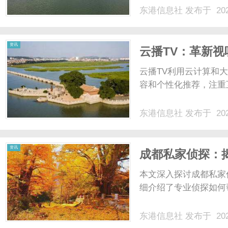
东港信息社
发布于 202
资讯
云播TV：革新
云播TV利用云计算和
容和个性化推荐，注重
东港信息社
发布于 202
资讯
成都私家侦探：
状
本文深入探讨成都私家
细介绍了专业侦探如何
东港信息社
发布于 202