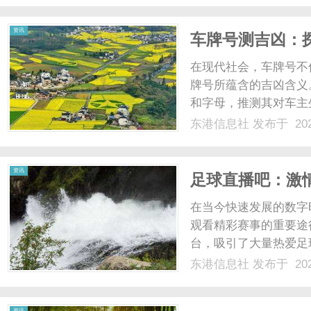
于观看体育比赛的观众，都能
资讯
车牌号测吉凶：
在现代社会，车牌号不
牌号所蕴含的吉凶含义
和字母，推测其对车主
车牌号测吉凶的原理、
东港信息社
发布于 202
以追溯到中国传统文化
意义，比如数字“8”被视为
资讯
足球直播吧：激
在当今快速发展的数字
观看精彩赛事的重要途
台，吸引了大量热爱足
更是一个互动、交流和
东港信息社
发布于 202
一个方便快捷的方式来
欧洲的五大联赛，甚至是国
资讯