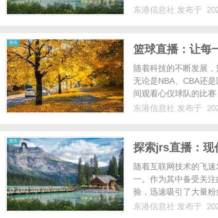
捷的赛事直播服务。J
东港信息社
发布于 202
球、篮球、网球、乒乓
精彩对决，还是NBA的巅峰
资讯
篮球直播：让每
随着科技的不断发展，
无论是NBA、CBA
间观看心仪球队的比赛
观众的观看体验，还极
东港信息社
发布于 202
时间和地域的限制，而
台电脑，便可以随时随地观
资讯
探索jrs直播：
随着互联网技术的飞速
一。作为其中备受关注
验，迅速吸引了大量粉
直播内容著称，涵盖了
东港信息社
发布于 202
领域，满足了不同用户