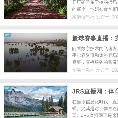
从厂矿子弟到机
开厂矿子弟学校的操场
的那个，他妈在食堂窗
间里叫他是“建国”；蹲
东港信息社
发布于 202
水。机关大院的单元楼
头拴在“淑芬”的腿上；“秀英
资讯
篮球赛事直播：
随着数字技术的飞速发
手比赛资讯和体验赛场
赛事，直播服务的普及
先，篮球赛事直播为观
东港信息社
发布于 202
受场地限制，而通过直
备，随时随地观看自己喜欢
资讯
JRS直播网：体
在当今信息化时代，直
式。尤其是对于体育迷
要。JRS直播网正是