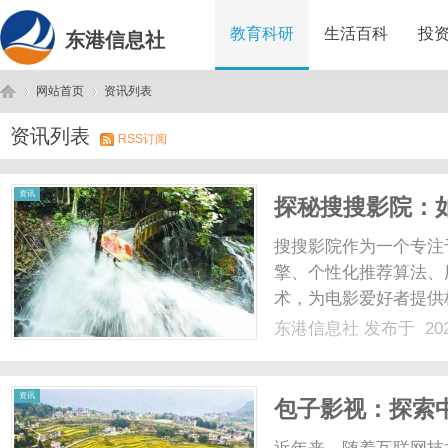
教育科研
生活百科
投
东港信息社
网站首页
资讯列表
资讯列表
RSS订阅
东
›
›
资讯
探秘搜搜影院：
地
搜搜影院作为一个专注
擎、个性化推荐算法、
术，为电影爱好者提供
优势、市场影响及未来
东港信息社
发布于 202
神赢得用户青睐，并有
港
资讯
包子影视：探索