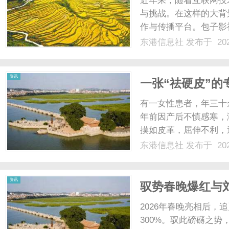
近年来，随着互联网技
与挑战。在这样的大背
作与传播平台。包子影
变着人们对影视内容的
东港信息社
发布于 202
值得被讲述’。无论是
视都力争为每一个项目提供
信
资讯
一张“祛硬皮”
有一女性患者，年三十
年前因产后不慎感寒，
摸如皮革，屈伸不利，
力，食少便溏，肢体末
东港信息社
发布于 202
腻，脉沉弦而涩。患者
息
解，且渐觉肢体活动受限
资讯
驭势春晚爆红与
端冰箱营养储鲜
2026年春晚亮相后
300%。驭此磅礴之势