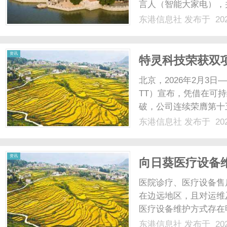
言人（智能大家电），并
对绿叶菜易黄、蓝莓易烂
东港信息社
发布于 202
创的ELE控氧保湿技术与
社
从“物......
资讯
特灵科技荣获双
来
北京，2026年2月3
TT）宣布，凭借在可
破，公司连续荣膺第十五
六届国际科创节“2025
东港信息社
发布于 202
资讯
向日葵医疗设备
医院诊疗、医疗设备售
在边远地区，且对运维
医疗设备维护方式存在
延误诊疗；要么远程协
东港信息社
发布于 202