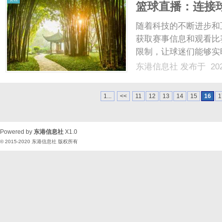
篮球直播：连接
随着科技的不断进步和
获取赛事信息和观看比
限制，让球迷们能够实
运动的普及与发展。首
东港信息社
发布于 202
家中、办公室，还是在
机、电脑或智能电视观看比
1...
<<
11
12
13
14
15
16
1
Powered by
东港信息社
X1.0
© 2015-2020
东港信息社
版权所有