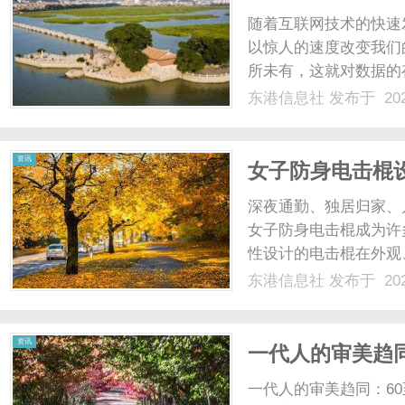
随着互联网技术的快速
以惊人的速度改变我们
所未有，这就对数据的
下，IoTDB（Interne
东港信息社
发布于 202
数据管理利器。IoT
旨......
资讯
女子防身电击棍
深夜通勤、独居归家、
女子防身电击棍成为许
性设计的电击棍在外观
既贴合女性使用习惯，
东港信息社
发布于 202
深入解析，女子防身电
计：日常携带“隐形无负担”
资讯
一代人的审美趋同
冰、刘海涛、李淑
一代人的审美趋同：6