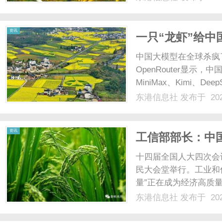
诊断；要么缺乏完善的
要求。向日葵远程控制软件
资讯
一只“龙虾”给
中国大模型在全球杀疯
OpenRouter显示
MiniMax、Kimi、
间，模型智能持续涌现，
东港信息社
发布于 202
吐，谁就有可能把握AI
型有更......
资讯
工信部部长：中
十四届全国人大四次会
民大会堂举行。工业和
量”正在成为经济高质量
业规模达到1.2万亿元
东港信息社
发布于 202
世界，过去一年，我国
2025年底，规......