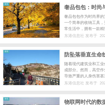
资讯
奢品包包：时尚
奢品包包作为时尚界的
一个简单的收纳工具，
常生活中，拥有一款精
显独特的魅力。首先，
东港信息社
发布于 202
路易威登（LouisVuit
品牌，均采用顶......
资讯
防坠落垂直生命
随着现代建筑业和工业
成部分。然而，高空作
导致严重的人身伤害甚
直生命线应运而生，成
东港信息社
发布于 202
一种垂直安装的安全保
成，搭配安全滑轮和连接装
资讯
物联网时代的数据