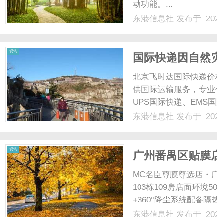
动功能。...
东港信息社
发布于 202
社
资讯
国际快递因自然
法索赔
北京飞时达国际快递价
供国际运输服务，专业代
UPS国际快递、EMS
业务。国际快递运输中
东港信息社
发布于 202
误、损毁，此时快递公
对的免责事由，能否.....
资讯
广州番禺区贴膜
MC名臣尊膜尊选店・
103栋109房店面环
+360°降尘系统配
比主营项目TPU隐形
东港信息社
发布于 202