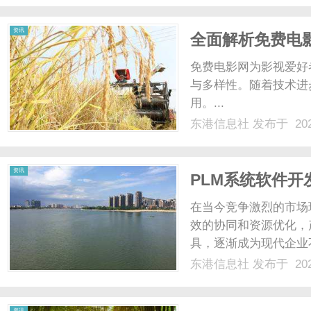
资讯
全面解析免费电
势
免费电影网为影视爱好
与多样性。随着技术进
用。...
东港信息社
发布于 202
资讯
PLM系统软件
转型
在当今竞争激烈的市场
效的协同和资源优化，
具，逐渐成为现代企业
为这一领域的先锋，正
东港信息社
发布于 202
转型与创新发展。一、
（ProductLifecycleMa...
资讯