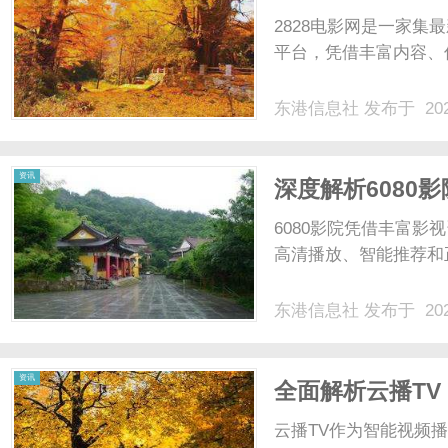
2828电影网是一家
平台，凭借丰富内容、优
东港信息社
发布于 202
资讯
深度解析6080
6080影院凭借丰富
高清播放、智能推荐和正
东港信息社
发布于 202
资讯
全面解析云播T
云播TV作为智能视频