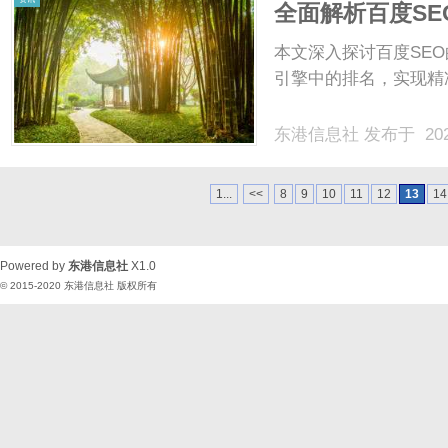
全面解析百度S
本文深入探讨百度SE
引擎中的排名，实现精准
东港信息社
发布于 202
1...
<<
8
9
10
11
12
13
14
Powered by
东港信息社
X1.0
© 2015-2020
东港信息社
版权所有