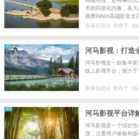
高端电视，还有哪些玩
术的同质化内卷，各大品
视携INNIX高端影
电视市场给出了全新答
东港信息社
发布于 202
睛的是全球首创动态声
INNIXAuraMiniLEDR80..
信
资讯
河马影视：打造
河马影视是一款集丰富
线上影视平台，致力于为
东港信息社
发布于 202
息
资讯
河马影视平台详
河马影视是一个综合性
源，注重用户体验和版