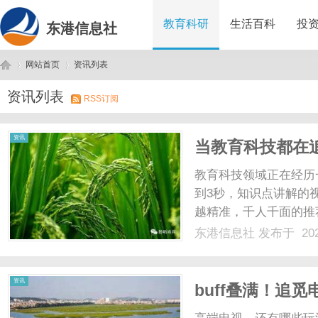
教育科研
生活百科
投
东港信息社
网站首页
资讯列表
资讯列表
RSS订阅
东
›
›
资讯
当教育科技都在
教育科技领域正在经历
到3秒，知识点讲解的
越精准，千人千面的推
快地给出答案，更快地
东港信息社
发布于 202
率，本就是技术应该解
反复问自己一个问题：当答
港
资讯
buff叠满！追
行业大奖