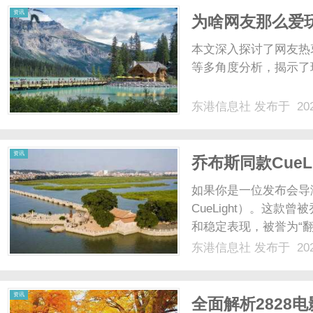
资讯
为啥网友那么爱
心理动因
本文深入探讨了网友热
等多角度分析，揭示了玩
东港信息社
发布于 202
资讯
乔布斯同款CueLi
代进化
如果你是一位发布会导演
CueLight）。这
和稳定表现，被誉为“翻页
渐成为历史，谁能接过
东港信息社
发布于 202
度对比PerfectCue与后
资讯
全面解析2828