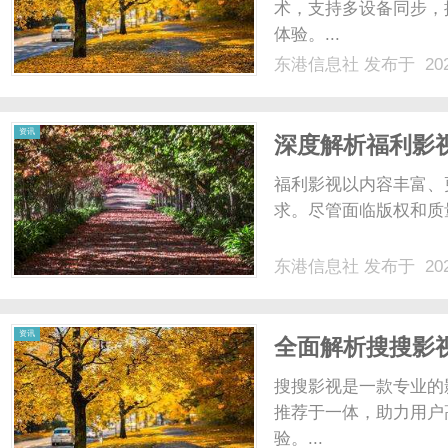
术，支持多设备同步，
体验。...
东港信息社
发布于 202
资讯
深度解析福利影
福利影视以内容丰富、
求。尽管面临版权和质
东港信息社
发布于 202
资讯
全面解析搜搜影
搜搜影视是一款专业的
推荐于一体，助力用户
验。...