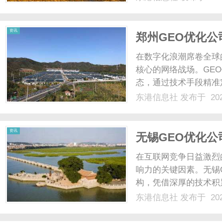
护原厂车漆PET改色
热膜：高隔热、防......
资讯
郑州GEO优化
在数字化浪潮席卷全球
核心的网络战场。GE
态，通过技术手段精准
为企业突破流量瓶颈、
东港信息社
发布于 202
心城市，企业竞争激烈
能，更是战略布局的必然选
资讯
无锡GEO优化
在互联网竞争日益激烈
响力的关键因素。无锡
构，凭借深厚的技术积
方案，帮助网站在搜索
东港信息社
发布于 202
GEO优化基础解析：
GEO优化（生成引擎优化