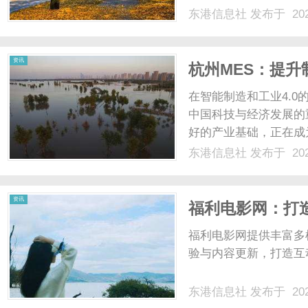
东港信息社
发布于 202
资讯
杭州MES：提
在智能制造和工业4.
中国科技与经济发展的
好的产业基础，正在成
解析杭州MES系统的
东港信息社
发布于 202
转型提供深度见解。什
接、监控以及控制从原材料
资讯
福利电影网：打
福利电影网提供丰富多
验与内容更新，打造互
东港信息社
发布于 202