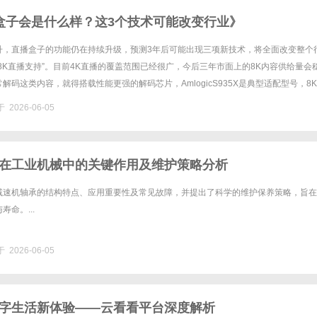
盒子会是什么样？这3个技术可能改变行业》
升，直播盒子的功能仍在持续升级，预测3年后可能出现三项新技术，将全面改变整个
8K直播支持”。目前4K直播的覆盖范围已经很广，今后三年市面上的8K内容供给量会
解码这类内容，就得搭载性能更强的解码芯片，AmlogicS935X是典型适配型号，8
求也更高，用户侧可能需要配套万兆光纤。第二个：......
 2026-06-05
在工业机械中的关键作用及维护策略分析
减速机轴承的结构特点、应用重要性及常见故障，并提出了科学的维护保养策略，旨在
命。...
 2026-06-05
字生活新体验——云看看平台深度解析