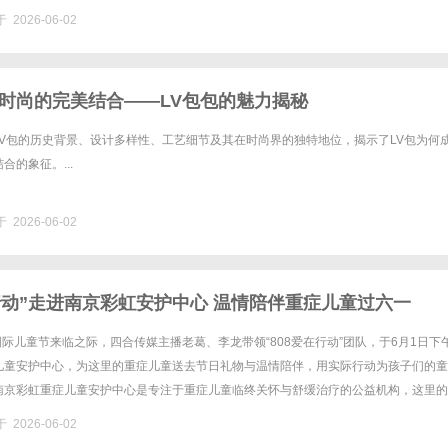
 2026-06-02
时尚的完美结合——LV包包的魅力揭秘
LV包的历史背景、设计多样性、工艺细节及其在时尚界的独特地位，揭示了LV包为何
合的象征。...
 2026-06-02
在行动”走进南京彩虹安护中心 温情陪伴重症儿童过六一
”国际儿童节来临之际，四合传媒主播老葛、李龙带领“808爱在行动”团队，于6月1日下
儿童安护中心，为这里的重症儿童送去节日礼物与温情陪伴，用实际行动为孩子们的童
南京彩虹重症儿童安护中心是专注于重症儿童临终关怀与舒缓治疗的公益机构，这里的
恶性肿瘤等重症，童年虽缺少普通孩子的欢声笑语，却始终怀揣......
 2026-06-02