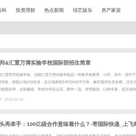
百科
投资理财
热点新闻
综艺娱乐
房产家居
邦&汇置万博实验学校国际部招生简章
阳汇置育邦实验学校、沈阳汇置万博实验学校是一所集学前教育、小学、初中、高中于
学校，校园占地218余亩，总占地面积145334余平方米，毗邻蒲河生态长廊，沈北
术氛围浓厚，文脉赓续。学校办学起点高、硬件一流、管理规范、口碑卓著，是区域内
。二、国际部介绍学校国际部以中西融合、全人培育为核心，构建覆......
 2026-06-09
头再牵手：100亿级合作意味着什么？-寄国际快递_上飞