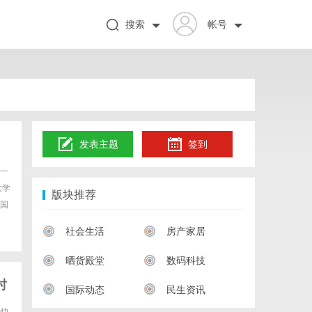
搜索
帐号
发表主题
签到
一
大学
版块推荐
国
社会生活
房产家居
晒货殿堂
数码科技
时
国际动态
民生资讯