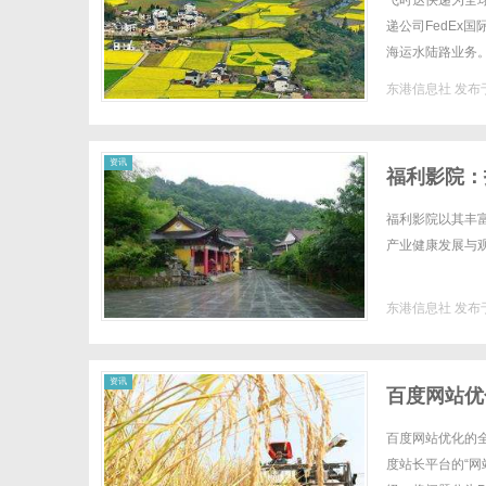
飞时达快递为全
递公司FedEx
海运水陆路业务。
格fedex国际快
东港信息社
发布于
信
资讯
福利影院：
福利影院以其丰
产业健康发展与观
东港信息社
发布于
息
资讯
百度网站优
百度网站优化的全站健
度站长平台的“