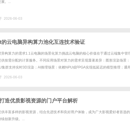
。...
 2026-06-03
plet的云电脑异构算力池化互连技术验证
对异构算力的需求1.1云电脑的场景化算力挑战云电脑的核心价值在于通过云端集中管
提供按需分配的计算服务。不同应用场景对算力的需求呈现显著差异：图形渲染场景：
U集群支持实时3D渲染；AI推理场景：依赖NPU或FPGA实现低延迟的模型推理；通
为主处理逻辑控制与数据预处理任务。传统云电脑架构中，异......
 2026-06-03
打造优质影视资源的门户平台解析
提供丰富多样的影视资源，结合先进技术和良好用户体验，成为广大影视爱好者首选的
续创新升级。...