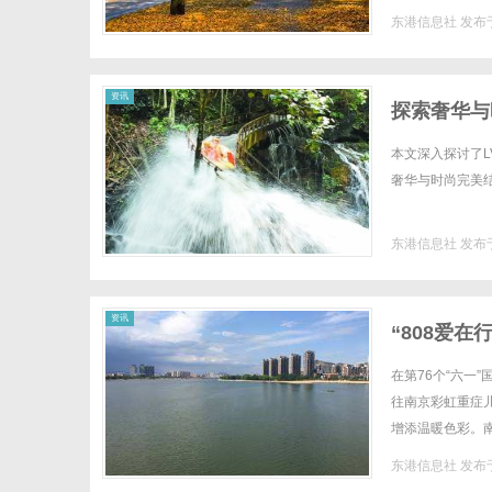
东港信息社
发布于
资讯
探索奢华与
本文深入探讨了
奢华与时尚完美结
东港信息社
发布于
资讯
“808爱
在第76个“六一
往南京彩虹重症
增添温暖色彩。
子多患有罕见病、
东港信息社
发布于