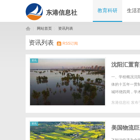
教育科研
生活
东港信息社
网站首页
资讯列表
资讯列表
RSS订阅
东
›
›
资讯
沈阳汇置育
一、学校概况沈
体的十五年一贯制
城环绕四周，学
际化教育标杆学校
东港信息社
发布于
港
资讯
美国物流巨
达快递官网