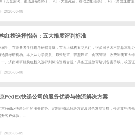
0（安全漏洞、彻底屏蔽蜘蛛）、P1（大量死链、移动适配错误）、P2（页面速度慢
（内容过时、外链混杂），......
 2026-06-08
构红榜选择指南：五大维度评判标准
应届生、在职备考生筛选考研辅导班，市面上机构五花八门，很多同学因不熟悉本地办
何选择考研机构。本文从办学资质、师资配置、班型设置、食宿管理、收费透明五大维
。一、济南考研机构红榜入选评判标准资质合规：具备正规教育培训备案手续，校区证
投诉记录;师资稳定：授课老师固定在岗，公共课、专业课教研团队全职坐班......
 2026-06-08
京FedEx快递公司的服务优势与物流解决方案
京FedEx快递公司的服务优势、定制化物流解决方案及绿色发展策略，强调其凭借先
升客户体验。...
 2026-06-05