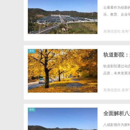
云看看作为创新
乐、教育、企业等
东港信息社
发布于
资讯
轨道影院：
轨道影院通过动
品质，未来发展潜力
东港信息社
发布于
资讯
全面解析八
八戒影视作为新