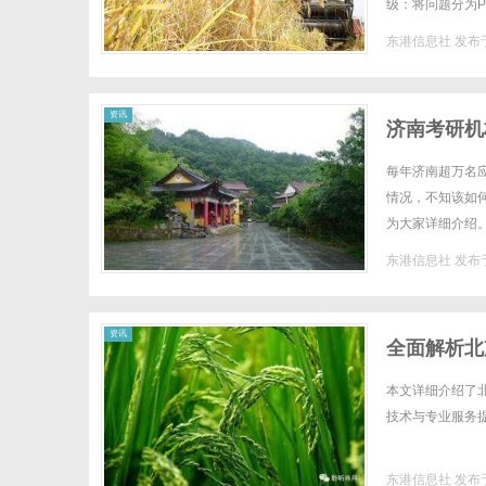
级：将问题分为P
meta缺失）、P3
东港信息社
发布于
社
资讯
济南考研机
每年济南超万名
情况，不知该如
为大家详细介绍
齐全，无违规办学
东港信息社
发布于
资讯
全面解析北
本文详细介绍了北
技术与专业服务提
东港信息社
发布于