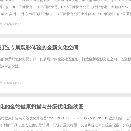
球的企业和个人提供国际运输服务，飞时达国际快递价格优惠高达80%。专业代理国
国际快递、DHL国际快递、UPS国际快递、EMS国际快递公司的特快专递、大包航空SA
欧洲.美洲.非洲.东南亚促销价格FedEx国际快递公司小件价格FedEx国际快递公司重
递公司进口中国价格DHL国际快递公司小......
 2026-06-09
打造专属观影体验的全新文化空间
富的免费或低价影视资源、优质用户体验及社区互动，打造全新观影文化空间，促进影
众深度交流。...
 2026-06-08
化的全站健康扫描与分级优化路线图
康扫描与分级优化路线图time：2026-06-0707:00:22onclick：15健康扫描：
网站体检”工具，生成包含抓取错误、死链、重复标题、安全风险在内的综合报告。分级