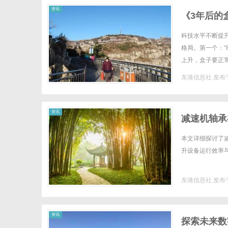
资讯
《3年后的
科技水平不断提
格局。第一个：“
上升，盒子要正常
容传输对带宽的要
东港信息社
发布于
资讯
减速机轴承
本文详细探讨了
升设备运行效率与寿
东港信息社
发布于
资讯
探索未来数