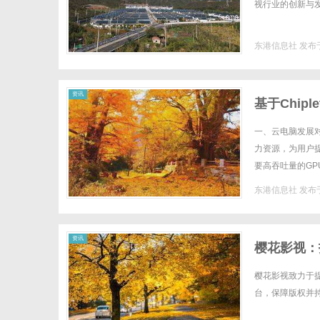
视行业的创新与发展
东港信息社
发布于
资讯
基于Chi
一、云电脑发展
力资源，为用户
要高吞吐量的GP
算场景：以CPU
东港信息社
发布于
资讯
樱花影视：
樱花影视致力于
台，保障版权并持