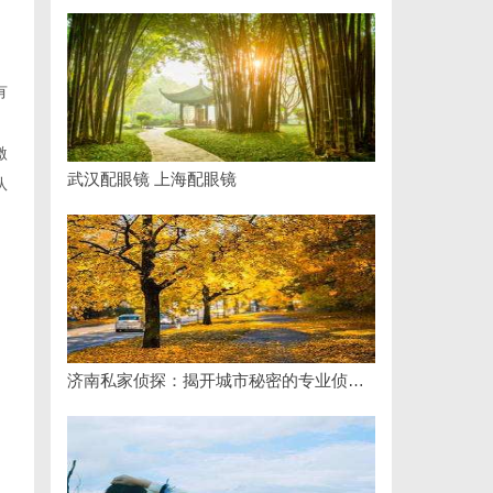
有
激
武汉配眼镜 上海配眼镜
队
济南私家侦探：揭开城市秘密的专业侦查服务