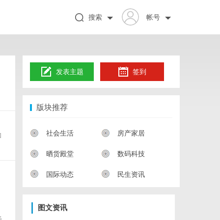
搜索
帐号
发表主题
签到
版块推荐
、
社会生活
房产家居
和
晒货殿堂
数码科技
国际动态
民生资讯
图文资讯
于