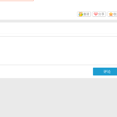
邀请
分享
收
评论