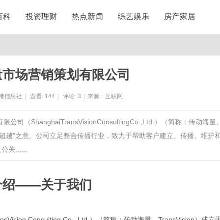
百科
投资理财
热点新闻
综艺娱乐
房产家居
量市场营销策划有限公司
港信息社
|
查看:
144
|
评论:
3
|
来源：互联网
anghaiTransVisionConsultingCo.,Ltd.）（简称：传动海量
on”取“贯穿、超越”之意。公司立足整合传播行业，致力于帮助客户建立、传播、维护
......
介绍
——关于我们
ansVision Consulting Co., Ltd.）（简称：传动
海
量、
TransVision）成立