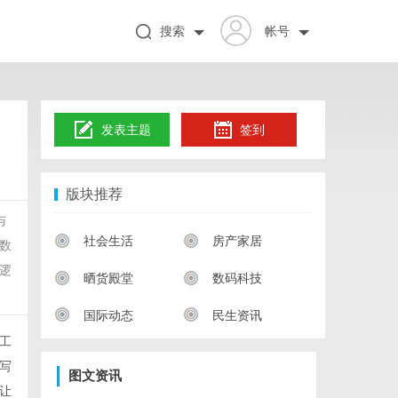
搜索
帐号
发表主题
签到
版块推荐
与
社会生活
房产家居
数
逻
晒货殿堂
数码科技
国际动态
民生资讯
工
写
图文资讯
让