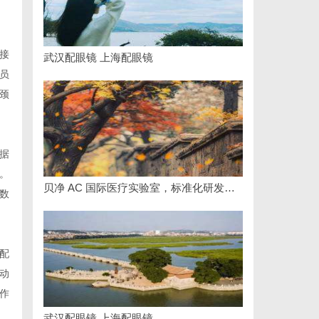
接
武汉配眼镜 上海配眼镜
员
颈
据
。
贝净 AC 国际医疗实验室，标准化研发体系全解析
数
配
动
作
武汉配眼镜 上海配眼镜