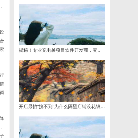
，
设
合
索
揭秘！专业充电桩项目软件开发商，究竟藏着哪些行业秘诀？
行
情
循
开店最怕“搜不到”为什么隔壁店铺没花钱，ai却天天给他免费派单？
降
，
子