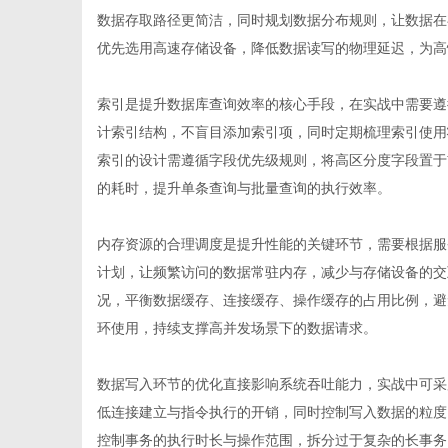
数据存取路径更简洁，同时规划数据分布规则，让数据在
优先选用高速存储设备，降低数据读写的物理延迟，为高
索引是提升
数据库
查询效率的核心手段，在实战中需要遵
信
计索引结构，不盲目添加索引项，同时定期梳理索引使用
索引的设计需遵循字段优先级规则，将高区分度字段置于
的耗时，提升单条查询与批量查询的执行效率。
内存资源的合理调度是提升性能的关键环节，需要根据服
计划，让频繁访问的数据常驻内存，减少与存储设备的交
况，平衡数据缓存、连接缓存、操作缓存的占用比例，避
环使用，持续支撑高并发场景下的数据请求。
息
数据写入环节的优化直接影响系统吞吐能力，实战中可采
低连接建立与指令执行的开销，同时控制写入数据的粒度
控制事务的执行时长与操作范围，拆分过于复杂的长事务