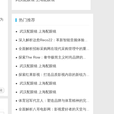
为
热门推荐
武汉配眼镜 上海配眼镜
●
深入解析达愈Reco22：革新智能音频体验的先锋技术
●
全面解析招标采购网在现代采购管理中的重要作用与应用
●
探索The Row：奢华极简主义时尚品牌的崛起与魅力解析
●
武汉配眼镜 上海配眼镜
●
探索红果影视：打造品质影视内容的新锐力量
●
武汉配眼镜 上海配眼镜
●
藏
武汉配眼镜 上海配眼镜
●
体育冠军代言人：塑造品牌与体育精神的完美结合
●
全面解析八哥电影网：影视爱好者的天堂与资源宝库
●