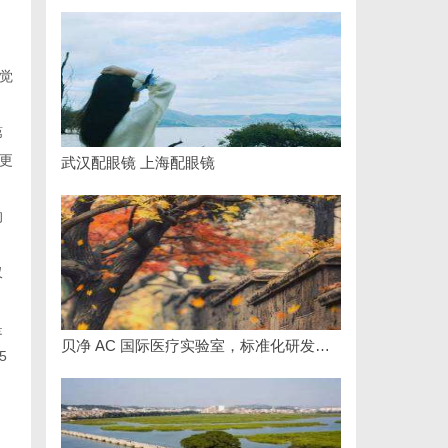
觉
第
更
武汉配眼镜 上海配眼镜
的
仅
是
贝净 AC 国际医疗实验室，标准化研发体系全解析
5