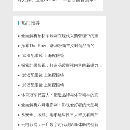
热门推荐
全面解析招标采购网在现代采购管理中的重要作用与应用
●
探索The Row：奢华极简主义时尚品牌的崛起与魅力解析
●
武汉配眼镜 上海配眼镜
●
探索红果影视：打造品质影视内容的新锐力量
●
武汉配眼镜 上海配眼镜
●
武汉配眼镜 上海配眼镜
●
体育冠军代言人：塑造品牌与体育精神的完美结合
●
全面解析八哥电影网：影视爱好者的天堂与资源宝库
●
从安全、续航、地形适应性三大维度看国产多功能电动轮椅进化
●
云电影网：开启数字时代观影新体验的创新平台
●