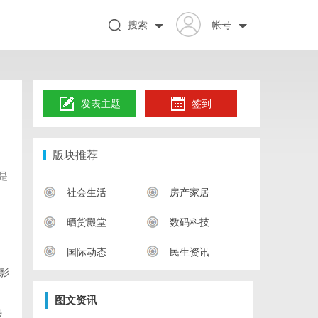
搜索
帐号
发表主题
签到
版块推荐
是
社会生活
房产家居
晒货殿堂
数码科技
国际动态
民生资讯
影
。
图文资讯
热