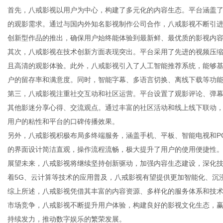
首先，八戒影视以用户为中心，构建了多元化的内容生态。平台涵盖
的观影需求。通过与国内外知名影视制作公司合作，八戒影视不断引
创新型作品的推出，确保用户始终能体验到最新鲜、最优质的影视内
其次，八戒影视在技术创新方面表现突出。平台采用了先进的视频压
信
且高清的观影体验。此外，八戒影视引入了人工智能推荐系统，能够
户的留存率和满意度。同时，智能字幕、多语言切换、离线下载等功
第三，八戒影视注重社交互动和社区运营。平台设置了观影评论、弹
其他影迷分享心得、交流观点。通过丰富的社区活动和线上线下联动
用户的粘性和平台的口碑传播效果。
另外，八戒影视积极布局多终端服务，涵盖手机、平板、智能电视和P
的界面设计简洁直观，操作流程流畅，极大提升了用户的使用便捷性
展望未来，八戒影视将继续坚持创新驱动，加强内容生态建设，深化
息
着5G、云计算等技术的应用普及，八戒影视有望提供更加智能化、沉
综上所述，八戒影视凭借其丰富的内容资源、多样化的服务体系和技
市场竞争，八戒影视不断提升用户体验，构建良好的影视文化生态，
持续发力，推动数字娱乐的繁荣发展。