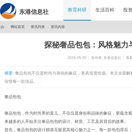
教育科研
生活百科
投
东港信息社
网站首页
资讯列表
资讯内容
探秘奢品包包：风格魅力
东
›
›
›
2026-05-30
|
发布者:
东港信息社
|
查看
摘要
: 奢品包包不仅是时尚与身份的象征，更具投资价值。本文全面
珍惜每一款珍品。...
奢品包包
港
奢品包包，作为时尚界的宠儿，不仅仅是身份和品味的象征，更蕴含
来越多的人开始关注奢品包包的设计、材质、工艺及其背后的故事。
首先，奢品包包的设计精湛无疑是其核心魅力之一。每一款包包背后