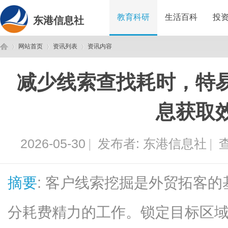
教育科研
生活百科
投
东港信息社
网站首页
资讯列表
资讯内容
减少线索查找耗时，特
东
›
›
›
息获取
2026-05-30
|
发布者:
东港信息社
|
查
摘要
: 客户线索挖掘是外贸拓客
港
分耗费精力的工作。锁定目标区