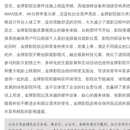
首先，金牌影院在硬件设施上精益求精。高端放映设备和顶级音响系
IMAX技术、4K分辨率显示屏，还是杜比全景声系统，金牌影院都力
椅设计符合人体工学，提供宽敞舒适的空间，大大减少了观影过程中
其次，金牌影院极其重视观众的服务体验。从购票环节开始，影院便
信
择系统确保用户可以根据个人喜好选择最佳观影位置。影院内部设有
此同时，金牌影院饮品和零食种类丰富，质量上乘，满足不同观众的
此外，金牌影院不断创新观影模式，融合最新科技元素。推出了虚拟现
参与到影片剧情之中。多样化的主题影展和互动活动也使得金牌影院
和重大电影上映期间，金牌影院会组织明星见面会、导演讲座等丰富
值得一提的是，金牌影院积极响应环保理念。影院在节能减排、绿色
发展的绿色影院环境。这不仅体现了企业的社会责任感，也赢得了更
综上所述，金牌影院以其卓越的硬件设备、贴心的服务体验、创新的
息
随着科技不断进步和观众需求的变化，金牌影院必将在保持高品质的
丰富和精彩的影视盛宴。