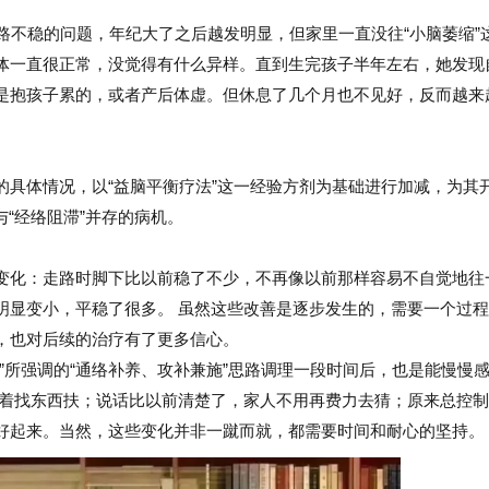
路不稳的问题，年纪大了之后越发明显，但家里一直没往“小脑萎缩”
体一直很正常，没觉得有什么异样。直到生完孩子半年左右，她发现
是抱孩子累的，或者产后体虚。但休息了几个月也不见好，反而越来
的具体情况，以“益脑平衡疗法”这一经验方剂为基础进行加减，为其
与“经络阻滞”并存的病机。
变化：走路时脚下比以前稳了不少，不再像以前那样容易不自觉地往
明显变小，平稳了很多。 虽然这些改善是逐步发生的，需要一个过
，也对后续的治疗有了更多信心。
”所强调的“通络补养、攻补兼施”思路调理一段时间后，也是能慢慢
想着找东西扶；说话比以前清楚了，家人不用再费力去猜；原来总控
好起来。当然，这些变化并非一蹴而就，都需要时间和耐心的坚持。