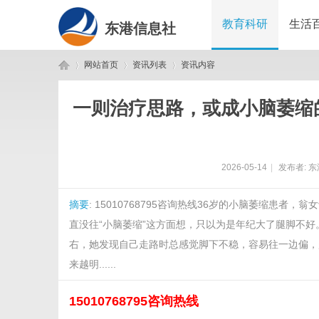
教育科研
生活
东港信息社
网站首页
资讯列表
资讯内容
一则治疗思路，或成小脑萎缩
东
›
›
›
2026-05-14
|
发布者:
东
摘要
: 15010768795咨询热线36岁的小脑萎缩
直没往“小脑萎缩”这方面想，只以为是年纪大了腿脚不
右，她发现自己走路时总感觉脚下不稳，容易往一边偏，
来越明......
港
15010768795咨询热线