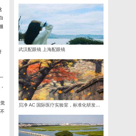
这
自
越
武汉配眼镜 上海配眼镜
开
一
程，
感觉
贝净 AC 国际医疗实验室，标准化研发体系全解析
制不