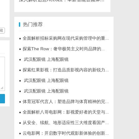
热门推荐
藏
全面解析招标采购网在现代采购管理中的重要作用与应用
●
探索The Row：奢华极简主义时尚品牌的崛起与魅力解析
●
武汉配眼镜 上海配眼镜
●
探索红果影视：打造品质影视内容的新锐力量
●
武汉配眼镜 上海配眼镜
●
武汉配眼镜 上海配眼镜
●
体育冠军代言人：塑造品牌与体育精神的完美结合
●
全面解析八哥电影网：影视爱好者的天堂与资源宝库
●
从安全、续航、地形适应性三大维度看国产多功能电动轮椅进化
●
云电影网：开启数字时代观影新体验的创新平台
●