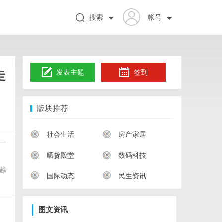
搜索
帐号
走
发表主题
签到
版块推荐
社会生活
房产家居
里一
晒货殿堂
数码科技
越
国际动态
民生资讯
图文资讯