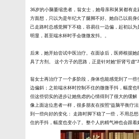
36岁的小脑萎缩患者，翁女士，她母亲和舅舅都有走
方面想，只以为是年纪大了腿脚不好。她自己以前身
己走路时总感觉脚下不稳，容易往一边偏，起初以为
明显，甚至端水杯时手会微微发抖。
。
信
后来，她开始尝试中医治疗。在面诊后，医师根据她
具了方剂。 这个方子的思路，正是针对她“肝肾亏虚”
翁女士再治疗了一个多阶段，身体也能感觉到了一些
边偏斜；之前端水杯时控制不住的微微手抖，幅度也
但这些切实的进步让她焦虑的心情得到了很大的缓解
息
像上面这位患者一样，很多朋友在按照“益脑平衡疗法
到一些向好的变化： 走路时脚下稳了一些，不用总
住的手抖，幅度也变小了。整个人的精气神也会跟着