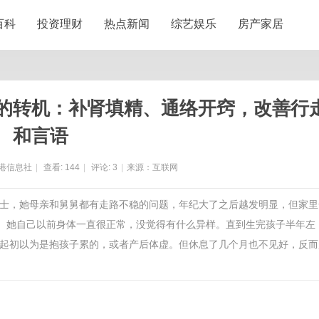
百科
投资理财
热点新闻
综艺娱乐
房产家居
的转机：补肾填精、通络开窍，改善行
和言语
港信息社
|
查看:
144
|
评论:
3
|
来源：互联网
患者，翁女士，她母亲和舅舅都有走路不稳的问题，年纪大了之后越发明显，但家
好。她自己以前身体一直很正常，没觉得有什么异样。直到生完孩子半年左
起初以为是抱孩子累的，或者产后体虚。但休息了几个月也不见好，反而