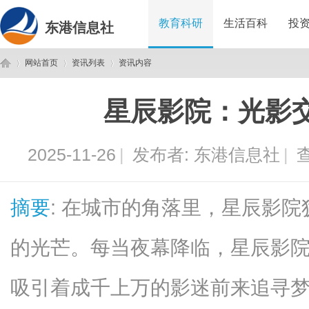
教育科研
生活百科
投
东港信息社
网站首页
资讯列表
资讯内容
星辰影院：光影
东
›
›
›
2025-11-26
|
发布者:
东港信息社
|
查
摘要
: 在城市的角落里，星辰影
的光芒。每当夜幕降临，星辰影
港
吸引着成千上万的影迷前来追寻