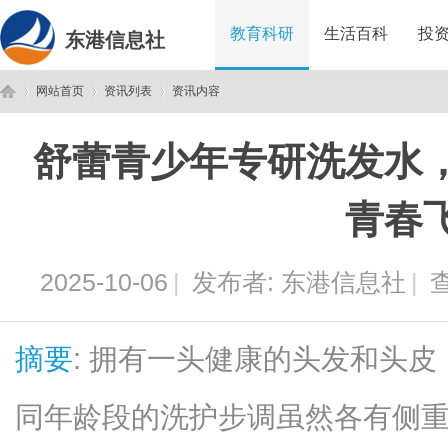
教育科研
生活百科
投
东港信息社
网站首页
资讯列表
资讯内容
舒蕾青少年专研洗发水
东
›
›
›
青春
2025-10-06
|
发布者:
东港信息社
|
查
摘要
: 拥有一头健康的头发和头
港
同年龄段的洗护步调虽然各有侧