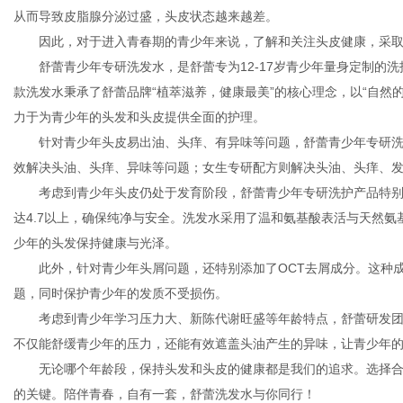
从而导致皮脂腺分泌过盛，头皮状态越来越差。
因此，对于进入青春期的青少年来说，了解和关注头皮健康，采
舒蕾青少年专研洗发水，是舒蕾专为12-17岁青少年量身定制的
社
款洗发水秉承了舒蕾品牌“植萃滋养，健康最美”的核心理念，以“自然
力于为青少年的头发和头皮提供全面的护理。
针对青少年头皮易出油、头痒、有异味等问题，舒蕾青少年专研
效解决头油、头痒、异味等问题；女生专研配方则解决头油、头痒、
考虑到青少年头皮仍处于发育阶段，舒蕾青少年专研洗护产品特
达4.7以上，确保纯净与安全。洗发水采用了温和氨基酸表活与天然
少年的头发保持健康与光泽。
此外
，
针对青少年头屑问题，还特别添加了OCT去屑成分。这种
题，同时保护青少年的发质不受损伤。
考虑到青少年学习压力大、新陈代谢旺盛等年龄特点，舒蕾研发
不仅能舒缓青少年的压力，还能有效遮盖头油产生的异味，让青少年
无论哪个年龄段，保持头发和头皮的健康都是我们的追求。选择
的关键。陪伴青春，自有一套，
舒蕾洗发水
与你同行！