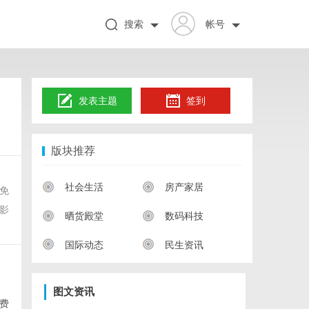
搜索
帐号
发表主题
签到
版块推荐
社会生活
房产家居
免
影
晒货殿堂
数码科技
国际动态
民生资讯
图文资讯
费