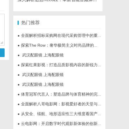
热门推荐
全面解析招标采购网在现代采购管理中的重要作用与应用
●
探索The Row：奢华极简主义时尚品牌的崛起与魅力解析
●
武汉配眼镜 上海配眼镜
●
探索红果影视：打造品质影视内容的新锐力量
●
武汉配眼镜 上海配眼镜
●
武汉配眼镜 上海配眼镜
●
体育冠军代言人：塑造品牌与体育精神的完美结合
●
全面解析八哥电影网：影视爱好者的天堂与资源宝库
●
从安全、续航、地形适应性三大维度看国产多功能电动轮椅进化
●
云电影网：开启数字时代观影新体验的创新平台
●